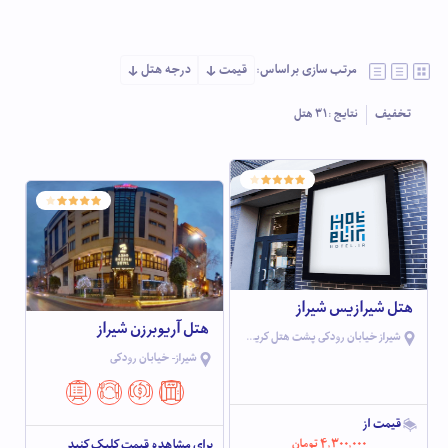
مرتب سازی بر اساس:
قیمت
درجه هتل
تخفیف
نتایج :
31
هتل
هتل شیرازیس شیراز
هتل آریوبرزن شیراز
شیراز خیابان رودکی پشت هتل کریم خان
شیراز- خیابان رودکی
قیمت از
4,300,000
تومان
برای مشاهده قیمت کلیک کنید