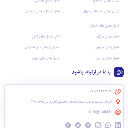
تهران/هتل استقلال
مشهد/هتل الماس
تهران/هتل اسپیناس تهران
مشهد/هتل مجلل درویشی
شیراز/هتل های شیراز
شیراز/هتل بزرگ
کیش/هتل های کیش
شیراز/هتل چمران
اصفهان/هتل های اصفهان
شیراز/هتل پارس
تبریز/هتل های تبریز
با ما در ارتباط باشید
071-32362020
شیراز، بیست متری سینما سعدی، مجتمع تجاری زر، واحد 202
info@hotel.ir