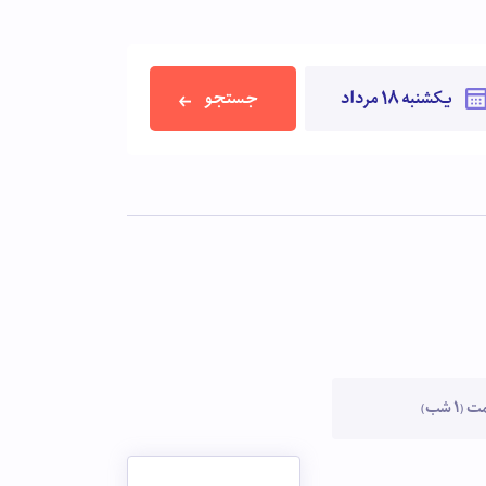
جستجو
1 شب)