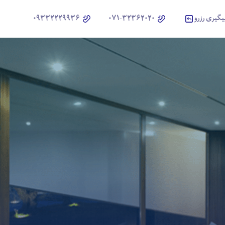
یگیری رزرو
071-32362020
09332229936