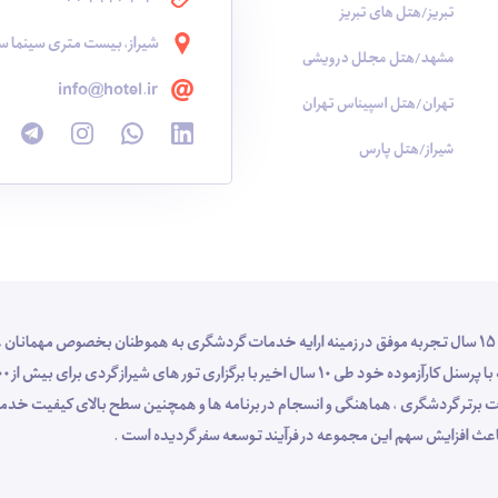
تبریز/هتل های تبریز
شیراز، بیست متری سینما سع
مشهد/هتل مجلل درویشی
info@hotel.ir
تهران/هتل اسپیناس تهران
شیراز/هتل پارس
شرکت خدمات گردشگری و مسافرت هوایی شناسا گشت شیراز با 15 سال تجربه موفق در زمینه ارایه خدمات گردشگری به هموطنان بخص
 خدمات برتر گردشگری ، هماهنگی و انسجام در برنامه ها و همچنین سطح بالای کیفیت 