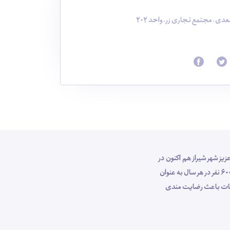
دی، مجتمع تجاری زر، واحد 202
وص مهمانان عزیز شهر شیراز هم اکنون در
جایگاه ارزشمندی در صنعت گردشگری کشور قرار دارد ، بطوری که با پرسنل کارآزموده خود طی 10 سال اخیر با برگزاری تور های شیراز گردی برای بیش از 6000 نفر در هر سال به عنوان
خدمات باعث رضایت مندی