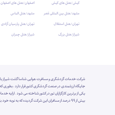
کیش/هتل های کیش
اصفهان/هتل های اصفهان
مشهد/هتل بین المللی قصر
مشهد/هتل الماس
تهران/هتل استقلال
تهران/هتل پارسیان آزادی
شیراز/هتل بزرگ
شیراز/هتل چمران
یکی از برترین کارگزاران تور در کشور شناخته می شود . ارایه
بیش از 99 درصد از مسافران این شرکت گردیده که به نوبه خود باعث افزایش سهم این مجموعه در فرآیند توسعه سفر گردیده است .