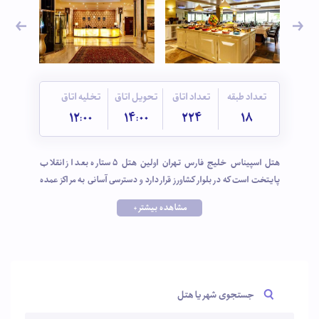
تعداد طبقه
تعداد اتاق
تحویل اتاق
تخلیه اتاق
12:00
14:00
224
18
هتل اسپیناس خلیج فارس تهران اولین هتل 5 ستاره بعد از انقلاب
پایتخت است که در بلوار کشاورز قرار دارد و دسترسی آسانی به مراکز عمده
تجاری، اداری، درمانی و همچنین نقاط دیدنی مثل موزه هنرهای معاصر و
مشاهده بیشتر +
پارک لاله دارد. وقتی پا به این هتل درجه یک گذاشتید، با خیالی آسوده
از اقامتی آرام و دلنشین در تهران بزرگ لذت ببرید.
جستجوی شهر یا هتل