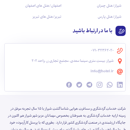
شیراز/هتل چمران
اصفهان/هتل های اصفهان
شیراز/هتل پارس
تبریز/هتل های تبریز
با ما در ارتباط باشید
071-32362020
شیراز، بیست متری سینما سعدی، مجتمع تجاری زر، واحد 202
info@hotel.ir
شرکت خدمات گردشگری و مسافرت هوایی شناسا گشت شیراز با 15 سال تجربه موفق در
زمینه ارایه خدمات گردشگری به هموطنان بخصوص مهمانان عزیز شهر شیراز هم اکنون در
جایگاه ارزشمندی در صنعت گردشگری کشور قرار دارد ، بطوری که با پرسنل کارآزموده خود
طی 10 سال اخیر با برگزاری تور های شیراز گردی برای بیش از 6000 نفر در هر سال به عنوان