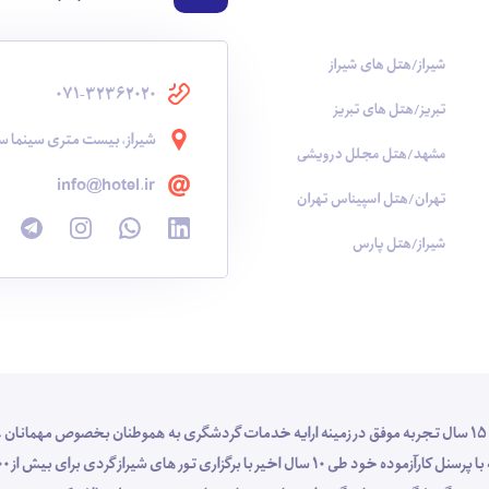
شیراز/هتل های شیراز
071-32362020
تبریز/هتل های تبریز
شیراز، بیست متری سینما سع
مشهد/هتل مجلل درویشی
info@hotel.ir
تهران/هتل اسپیناس تهران
شیراز/هتل پارس
شرکت خدمات گردشگری و مسافرت هوایی شناسا گشت شیراز با 15 سال تجربه موفق در زمینه ارایه خدمات گردشگری به هموطنان بخص