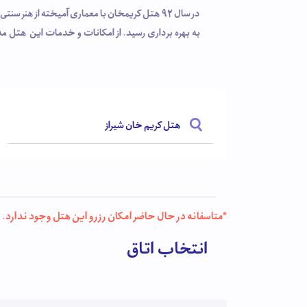
در سال 92 هتل کریمخان با معماری آمیخته از ه
به بهره برداری رسید. از امکانات و خدمات این هتل مد
شادابی، رستوران با غذاهای لذیذ ایرانی، دیزی سرا 
شیک اقامتی لذت بخش را در یکی از بی نظیرترین شهرها
هتل کریم خان شیراز
*متاسفانه در حال حاضر امکان رزرو این هتل وجود ندارد.
انتخاب اتاق