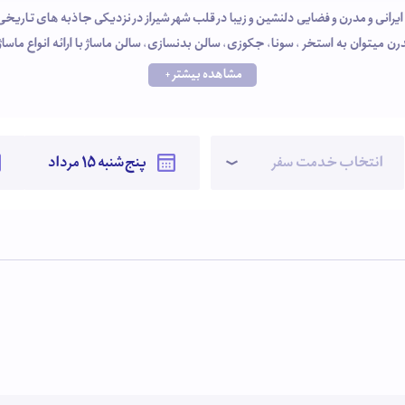
نر سنتی ایرانی و مدرن و فضایی دلنشین و زیبا در قلب شهر شیراز در نزدیکی جاذبه های ت
رن میتوان به استخر ، سونا، جکوزی، سالن بدنسازی، سالن ماساژ با ارائه انواع ما
و چایخانه سنتی، فروشگاه صنایع دستی، سالن کنفرانس و همایش،لاندری، اتاق چمدا
مشاهده بیشتر +
خودپرداز اشاره کرد. تمامی اتاقهای هتل مجهز به سیستم اعلام حریق، ت
ی جهان، شیراز تجربه کنید.
انتخاب خدمت سفر