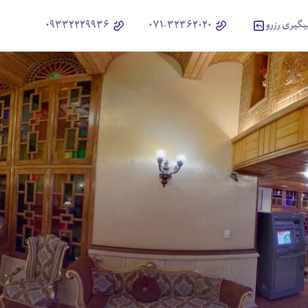
یگیری رزرو
071-32362020
09332229936