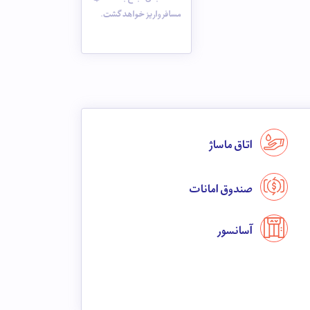
مسافر واریز خواهد گشت.
اتاق ماساژ
صندوق امانات
آسانسور