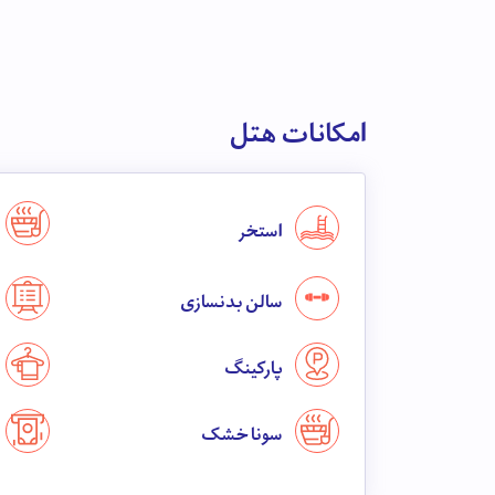
امکانات هتل
استخر
سالن بدنسازی
پارکینگ
سونا خشک