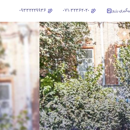
یگیری رزرو
071-32362020
09332229936