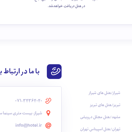
در هتل دریافت خواهدشد.
با ما در ارتباط 
شیراز/هتل های شیراز
071-32362020
تبریز/هتل های تبریز
شیراز، بیست متری سینما سع
مشهد/هتل مجلل درویشی
info@hotel.ir
تهران/هتل اسپیناس تهران