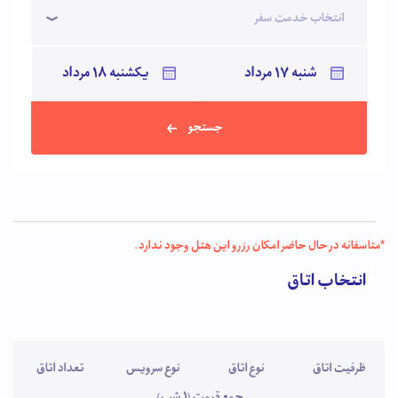
انتخاب خدمت سفر
نقطه از شهر را می توانید با تاکسی سرویس های این هتل طی کنید. پارک
باغمیشه از بزرگترین پارک های تبریز که دارای استخر قایقرانی، زمین گلف
و شهر بازی بزرگی است در جوار هتل رشدیه قرار گرفته است. این هتل در
فاصله اندکی از دیدنی های مهم شهر تبریز همچون پارک ائل گلی، ارگ
تبریز، موزه آذربایجان، خانه امیر نظام (موزه قاجار)، بازار تبریز، موزه
سنجش، میدان ساعت، موزه شهرداری و مسجد کبود می باشد. دسترسی
جستجو
هتل آپارتمان رشدیه تبریز در مدت زمان اندک به فرودگاه و مراکز خرید
اصلی شهر همچون مرکز خرید ولیعصر از دیگر مزیت های این هتل می
باشد. با اقامت در هتل آپارتمان رشدیه تبریز از انتخاب خود لذت ببرید.
*متاسفانه در حال حاضر امکان رزرو این هتل وجود ندارد.
انتخاب اتاق
ظرفیت اتاق
نوع اتاق
نوع سرویس
تعداد اتاق
جمع قیمت (1 شب)