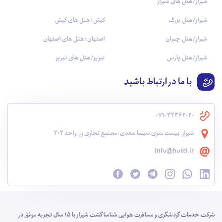
شیراز/هتل های شیراز
شیراز/هتل بزرگ
کیش/هتل های کیش
شیراز/هتل چمران
اصفهان/هتل های اصفهان
شیراز/هتل پارس
تبریز/هتل های تبریز
با ما در ارتباط باشید
071-32362020
شیراز، بیست متری سینما سعدی، مجتمع تجاری زر، واحد 202
info@hotel.ir
شرکت خدمات گردشگری و مسافرت هوایی شناسا گشت شیراز با 15 سال تجربه موفق در