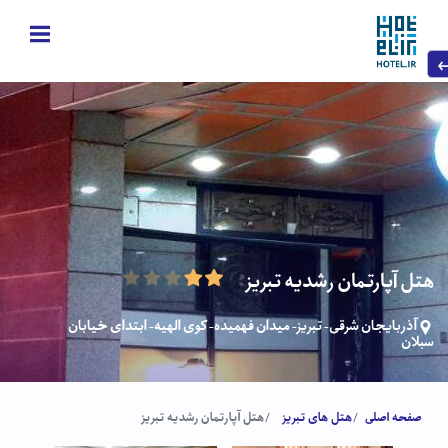
هتل آپارتمان رشدیه تبریز
آذربایجان شرقی- تبریز- میدان فهمیده- کوی الهیه- ابتدای خیابان
سبلان
صفحه اصلی
هتل های تبریز
هتل آپارتمان رشدیه تبریز