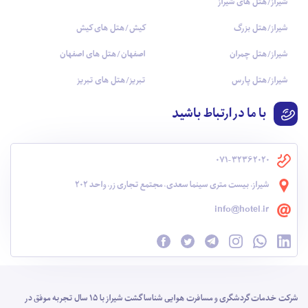
شیراز/هتل های شیراز
شیراز/هتل بزرگ
کیش/هتل های کیش
شیراز/هتل چمران
اصفهان/هتل های اصفهان
شیراز/هتل پارس
تبریز/هتل های تبریز
با ما در ارتباط باشید
071-32362020
شیراز، بیست متری سینما سعدی، مجتمع تجاری زر، واحد 202
info@hotel.ir
شرکت خدمات گردشگری و مسافرت هوایی شناسا گشت شیراز با 15 سال تجربه موفق در