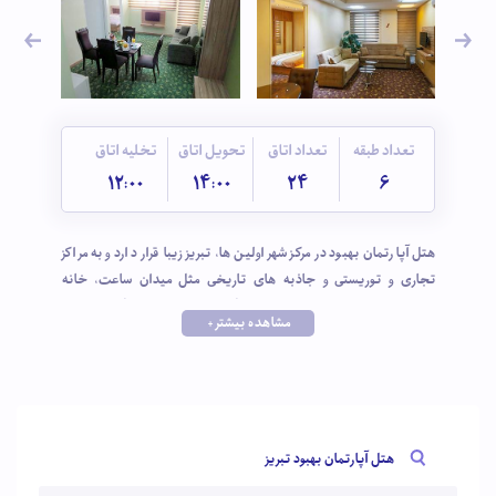
تعداد طبقه
تعداد اتاق
تحویل اتاق
تخلیه اتاق
12:00
14:00
24
6
هتل آپارتمان بهبود در مرکز شهر اولین ها، تبریز زیبا قرار دارد و به مراکز
تجاری و توریستی و جاذبه های تاریخی مثل میدان ساعت، خانه
مشروطه، موزه شهریار، مسجد کبود، ارگ علیشاه و بازار بزرگ شهر تبریز
مشاهده بیشتر +
نزدیک است که این از امتیازات ویژه این هتل آپارتمان شیک به حساب
می آید. با انتخاب هتل بهبود اقامتی آرام و راحت را در اتاق های دلباز،
تمیز و مجهز آن تجربه کنید.
هتل آپارتمان بهبود تبریز