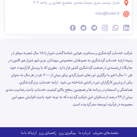
شیراز، بیست متری سینما سعدی، مجتمع تجاری زر، واحد 202
info@hotel.ir
شرکت خدمات گردشگری و مسافرت هوایی شناسا گشت شیراز با 15 سال تجربه موفق در
زمینه ارایه خدمات گردشگری به هموطنان بخصوص مهمانان عزیز شهر شیراز هم اکنون در
جایگاه ارزشمندی در صنعت گردشگری کشور قرار دارد ، بطوری که با پرسنل کارآزموده خود
طی 10 سال اخیر با برگزاری تور های شیراز گردی برای بیش از 6000 نفر در هر سال به عنوان
یکی از برترین کارگزاران تور در کشور شناخته می شود . ارایه خدمات برتر گردشگری ،
هماهنگی و انسجام در برنامه ها و همچنین سطح بالای کیفیت خدمات باعث رضایت مندی
بیش از 99 درصد از مسافران این شرکت گردیده که به نوبه خود باعث افزایش سهم این
مجموعه در فرآیند توسعه سفر گردیده است .
مقصدهای معروف
درباره ما
پیگیری رزرو
راهنمای رزرو
ارتباط با ما