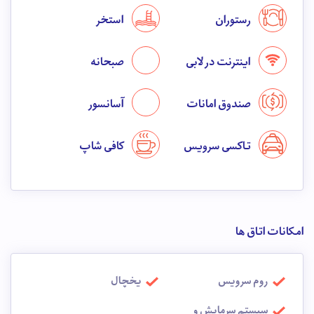
رستوران
استخر
اینترنت در لابی
صبحانه
صندوق امانات
آسانسور
تاکسی سرویس
کافی شاپ
امکانات اتاق ها
روم سرویس
یخچال
سیستم سرمایش و