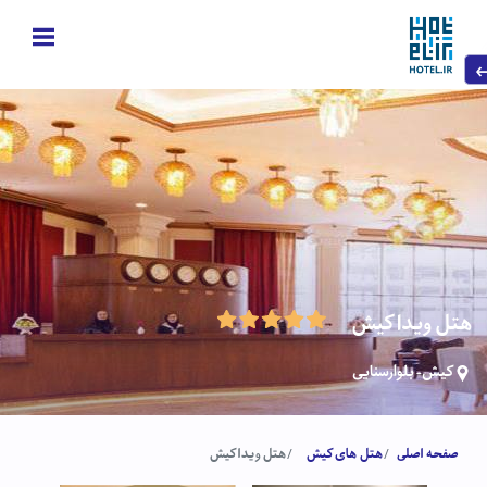
هتل ویدا کیش
کیش- بلوارسنایی
صفحه اصلی
هتل های کیش
هتل ویدا کیش