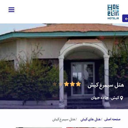
هتل سیمرغ کیش
کیش- جاده جهان
صفحه اصلی
هتل های کیش
هتل سیمرغ کیش