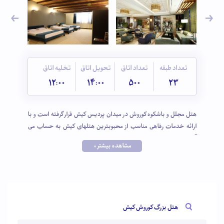
تعداد طبقه
تعداد اتاق
تحویل اتاق
تخلیه اتاق
12:00
14:00
500
23
هتل مجلل‌ و باشکوه‌ کوروش در میدان پردیس کیش قرار گرفته است و با
ارائه خدمات رفاهی مناسب از محبوبترین هتلهای کیش به حساب می
آید. هتل دارای موقعیت مکانی فوق العاده ای است که به مهمانان این
مشاهده بیشتر +
امکان را می دهد به راحتی به مراکز تفریحی و تجاری و دریا دسترسی
داشته باشند. هتل کوروش بدلیل استفاده سیستم انرژی خورشیدی در
بخشهای مختلف و رعایت استاندارهای زیست محیطی، به عنوان
نخستین هتل سبز ایران شناخته می شود.
هتل بزرگ کوروش کیش