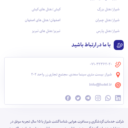
شیراز/هتل بزرگ
کیش/هتل های کیش
شیراز/هتل چمران
اصفهان/هتل های اصفهان
شیراز/هتل پارس
تبریز/هتل های تبریز
با ما در ارتباط باشید
071-32362020
شیراز، بیست متری سینما سعدی، مجتمع تجاری زر، واحد 202
info@hotel.ir
شرکت خدمات گردشگری و مسافرت هوایی شناسا گشت شیراز با 15 سال تجربه موفق در