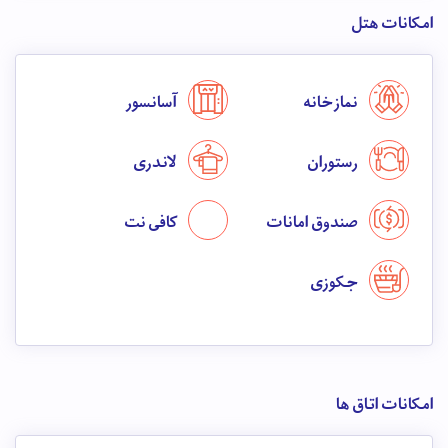
امکانات هتل
نماز خانه
آسانسور
رستوران
لاندری
صندوق امانات
کافی نت
جکوزی
امکانات اتاق ها