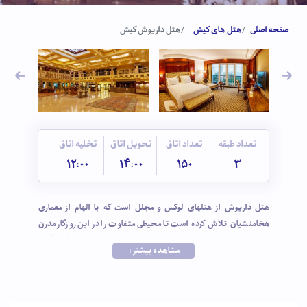
صفحه اصلی
هتل های کیش
هتل داریوش کیش
تعداد طبقه
تعداد اتاق
تحویل اتاق
تخلیه اتاق
12:00
14:00
150
3
هتل داریوش از هتلهای لوکس و مجلل است که با الهام از معماری
هخامنشیان تلاش کرده است تا محیطی متفاوت را در این روزگار مدرن
ایجاد کند. هتل داریوش که خود به عنوان یکی از جاذبه های گردشگری
مشاهده بیشتر +
کیش به حساب می آید، تمامی وسایل و امکانات رفاهی در هتل بزرگ
دایوش فراهم است و مهمانان باید وقتی را برای گشت و گذار و لذت بردن
از جاذبه های خود هتل صرف کنند. از جمله دیدنی های این هتل میتوان
به اولین آکواریوم آب شور خاورمیانه، باغ پرندگان، دریاچه‌ی اختصاصی،