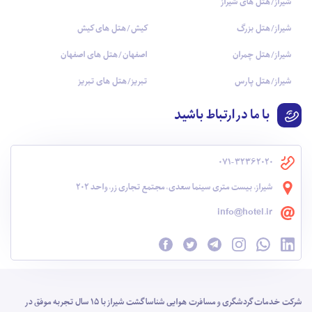
شیراز/هتل های شیراز
شیراز/هتل بزرگ
کیش/هتل های کیش
شیراز/هتل چمران
اصفهان/هتل های اصفهان
شیراز/هتل پارس
تبریز/هتل های تبریز
با ما در ارتباط باشید
071-32362020
شیراز، بیست متری سینما سعدی، مجتمع تجاری زر، واحد 202
info@hotel.ir
شرکت خدمات گردشگری و مسافرت هوایی شناسا گشت شیراز با 15 سال تجربه موفق در