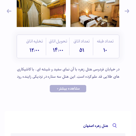
تعداد طبقه
تعداد اتاق
تحویل اتاق
تخلیه اتاق
12:00
14:00
51
10
در خیابان فردوسی هتل زهره با آن نمای سفید و شیشه ای ، با کاشیکاری
های طلایی قد علم کرده است. این هتل سه ستاره در نزدیکی زاینده رود
قرار دارد و با کمی قدم زدن در خیابانهای مصفا اصفهان، به راحتی میتوان از
مشاهده بیشتر +
مدرسه چهارباغ، کاخ چهلستون و میدان نقش جهان دیدن کرد. فضای
داخلی هتل پر از آینه کاری های زیباست که در کنار امکانات مدرن هتل در
واقع تلفیقی است از سنت و مدرنیته که اقامتی آرام را برای مهمانان فراهم
کرده است.
هتل زهره اصفهان