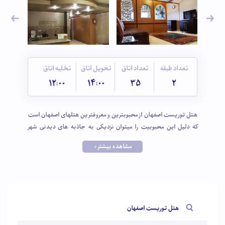
تعداد طبقه
تعداد اتاق
تحویل اتاق
تخلیه اتاق
12:00
14:00
35
2
هتل توریست اصفهان از محبوبترین و معروفترین هتلهای اصفهان است
که دلیل این محبوبیت را میتوان نزدیکی به جاذبه های دیدنی شهر
همچون سی و سه پل ، میدان نقش جهان و چهل ستون، تناسب قیمت و
مشاهده بیشتر +
کیفیت امکانات و خدمات ارائه شده، محیط تمیزو دلنشین، اتاقهایی
راحت و مجهز و پرسنلی مجرب و خوش برخورد دانست. با انتخاب هتل
توریست لذت اقامتی آرام و خاطره انگیز را در محور تاریخی چهار باغ
عباسی تجربه میکنید.
هتل توریست اصفهان