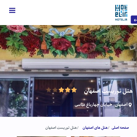
هتل توریست اصفهان
اصفهان- خیابان چهارباغ عباسی
صفحه اصلی
هتل های اصفهان
هتل توریست اصفهان