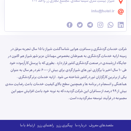
شیراز، بیست متری سینما سعدی، مجتمع تجاری زر، واحد 202
info@hotel.ir
شرکت خدمات گردشگری و مسافرت هوایی شناسا گشت شیراز با 15 سال تجربه موفق در
زمینه ارایه خدمات گردشگری به هموطنان بخصوص مهمانان عزیز شهر شیراز هم اکنون در
جایگاه ارزشمندی در صنعت گردشگری کشور قرار دارد ، بطوری که با پرسنل کارآزموده خود
طی 10 سال اخیر با برگزاری تور های شیراز گردی برای بیش از 6000 نفر در هر سال به عنوان
یکی از برترین کارگزاران تور در کشور شناخته می شود . ارایه خدمات برتر گردشگری ،
هماهنگی و انسجام در برنامه ها و همچنین سطح بالای کیفیت خدمات باعث رضایت مندی
بیش از 99 درصد از مسافران این شرکت گردیده که به نوبه خود باعث افزایش سهم این
مجموعه در فرآیند توسعه سفر گردیده است .
مقصدهای معروف
درباره ما
پیگیری رزرو
راهنمای رزرو
ارتباط با ما