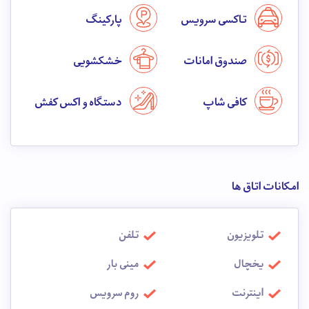
تاکسی سرویس
پارکینگ
صندوق امانات
خشکشویی
کافی شاپ
دستگاه واکس کفش
امکانات اتاق ها
تلویزیون
تلفن
یخچال
مینی بار
اینترنت
روم سرویس