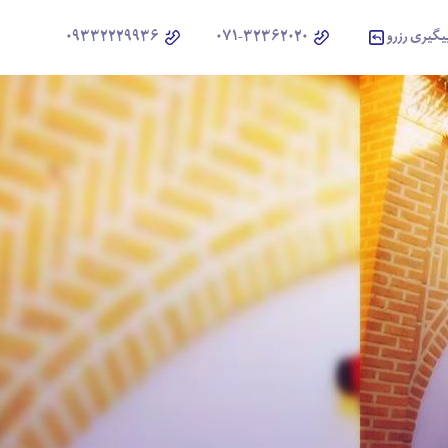
یگیری رزرو
071-32362020
09332229936