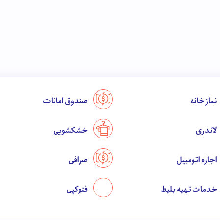
نماز خانه
صندوق امانات
لاندری
خشکشویی
اجاره اتومبیل
صرافی
خدمات تهیه بلیط
فتوکپی