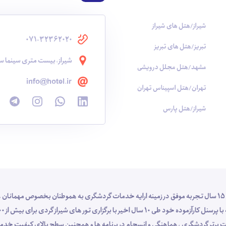
شیراز/هتل های شیراز
071-32362020
تبریز/هتل های تبریز
شیراز، بیست متری سینما سع
مشهد/هتل مجلل درویشی
info@hotel.ir
تهران/هتل اسپیناس تهران
شیراز/هتل پارس
شرکت خدمات گردشگری و مسافرت هوایی شناسا گشت شیراز با 15 سال تجربه موفق در زمینه ارایه خدمات گردشگری به هموطنان بخص
 خدمات برتر گردشگری ، هماهنگی و انسجام در برنامه ها و همچنین سطح بالای کیفیت 