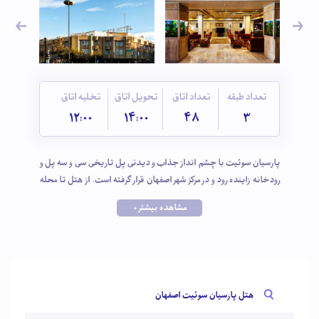
تعداد طبقه
تعداد اتاق
تحویل اتاق
تخلیه اتاق
12:00
14:00
48
3
پارسیان سوئیت با چشم انداز جذاب و دیدنی پل تاریخی سی و سه پل و
رودخانه زاینده رود و در مرکز شهر اصفهان قرار گرفته است. از هتل تا محله
جلفا، میدان نقش‌جهان، موزه هنرهای معاصر و بازارچه هنر راهی نیست.
مشاهده بیشتر +
هتل سه ستاره پارسیان از هتلهای با سابقه و خوشنام اصفهان است که
تلاش میکند بهترینها را برای اقامتی خاطره انگیز در پایتخت فرهنگی
ایران زمین برای مهمانانش فراهم کند.
هتل پارسیان سوئیت اصفهان